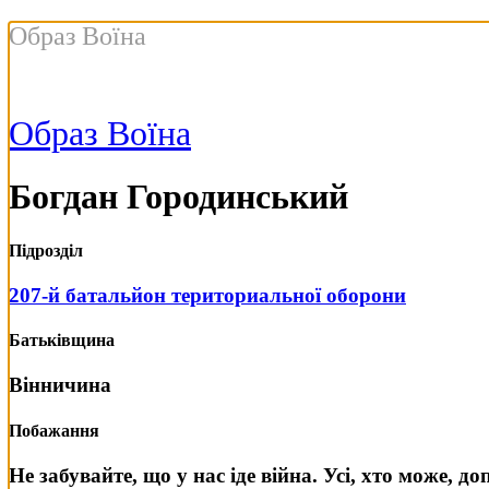
Образ Воїна
Образ Воїна
Богдан Городинський
Підрозділ
207-й батальйон териториальної оборони
Батьківщина
Вінничина
Побажання
Не забувайте, що у нас іде війна. Усі, хто може, 