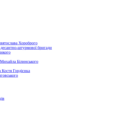
Святослава Хороброго
ї десантно-штурмової бригади
ликого
а Михайла Білинського
а Костя Гордієнка
иговського
ців