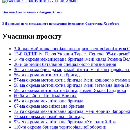
Василь Сколотяний і Андрій Хомін
3-й окремий полк спеціального призначення імені князя Святослава Хороброго
Учасники проєкту
3-й окремий полк спеціального призначення імені князя 
13-й ОДШБ ім. Героя України Тараса Сенюка 95-ї окремо
14-та окрема механізована бригада імені князя Романа Ве
20-й окремий батальйон спеціального призначення
36-та окрема бригада морської піхоти імені контрадмірал
56-та окрема мотопіхотна бригада
57-ма окрема мотопіхотна бригада імені кошового отаман
58-ма окрема мотопіхотна бригада імені гетьмана Івана В
59-та окрема мотопіхотна бригада імені Якова Гандзюка
60 батальйон «Поліські Вовки»
65-та окрема механізована бригада
67-ма окрема механізована бригада
72-га окрема механізована бригада імені Чорних Запорож
77-ма окрема аеромобільна бригада
93-тя окрема механізована бригада «Холодний Яр»
110-та окрема бригада територіальної оборони