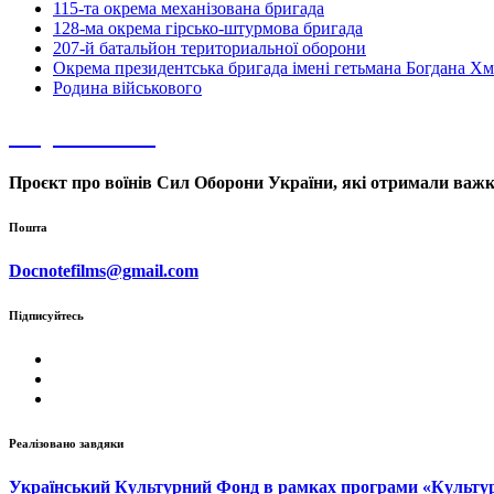
115-та окрема механізована бригада
128-ма окрема гірсько-штурмова бригада
207-й батальйон териториальної оборони
Окрема президентська бригада імені гетьмана Богдана Х
Родина військового
Образ Воїна
Проєкт про воїнів Сил Оборони України, які отримали важк
Пошта
Docnotefilms@gmail.com
Підписуйтесь
Реалізовано завдяки
Український Культурний Фонд в рамках програми «Культура