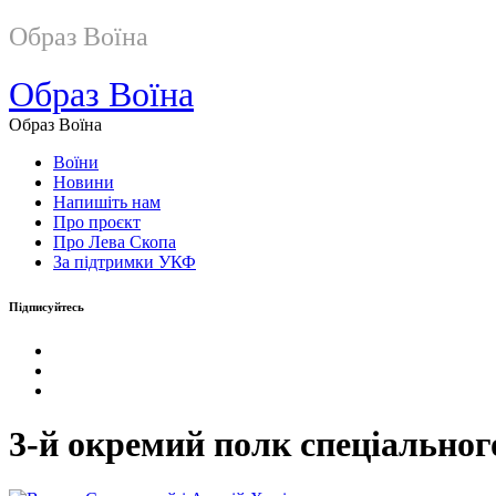
Образ Воїна
Образ Воїна
Образ Воїна
Воїни
Новини
Напишіть нам
Про проєкт
Про Лева Скопа
За підтримки УКФ
Підписуйтесь
3-й окремий полк спеціальног