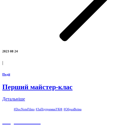
2023 08 24
|
Події
Перший майстер-клас
Детальніше
#DocNoteFilms
#ЗаПідтримкиУКФ
#ОбразВоїна
Образ Воїна